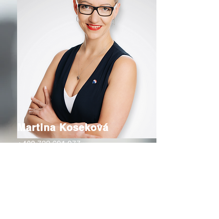
Martina Koseková
+420 733 691 077
martina.kosekova@re-max.cz
Adresa společnosti