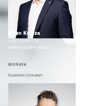
Milan Kotyza
+420 733 69
1 1
76
milan.kotyza@re-max.cz
MORAVA
Expansion Consultant